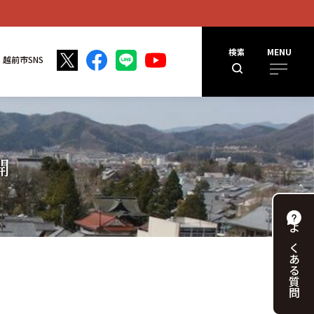
検索
MENU
越前市SNS
開
よくある
質問