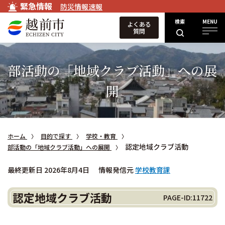
緊急情報
防災情報速報
検索
MENU
よくある
質問
部活動の「地域クラブ活動」への展
開
ホーム
目的で探す
学校・教育
認定地域クラブ活動
部活動の「地域クラブ活動」への展開
最終更新日 2026年8月4日
情報発信元
学校教育課
認定地域クラブ活動
PAGE-ID:11722