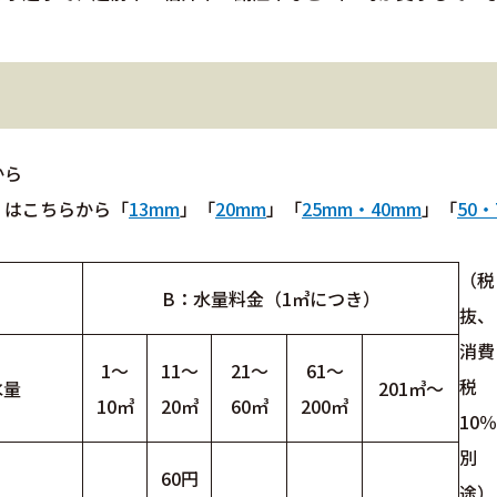
から
」はこちらから「
13mm
」「
20mm
」「
25mm・40mm
」「
50・
（税
B：水量料金（1㎥につき）
抜、
消費
1～
11～
21～
61～
税
水量
201㎥～
10㎥
20㎥
60㎥
200㎥
10％
別
60円
途）