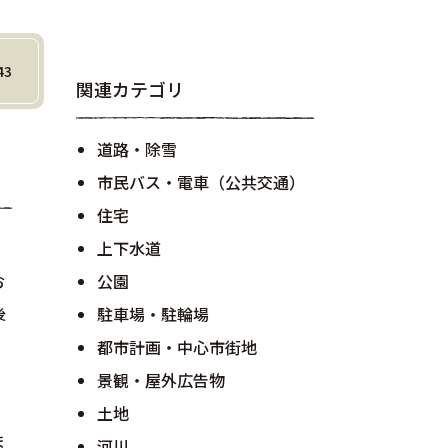
43
関連カテゴリ
道路・除雪
市民バス・電車（公共交通）
住宅
上下水道
お
公園
後
駐車場・駐輪場
都市計画・中心市街地
、
景観・屋外広告物
土地
ま
河川