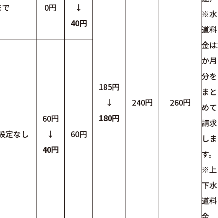
まで
0円
↓
※水
40
円
道料
金は
か月
分を
185円
まと
↓
240円
260円
めて
180
円
60円
請求
設定なし
↓
60円
しま
40
円
す。
※上
下水
道料
金