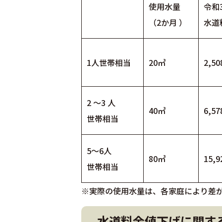
使用水量
令和
（2か月 ）
水道
1人世帯相当
20㎥
2,50
2 ～3 人
40㎥
6,57
世帯相当
5～6人
80㎥
15,9
世帯相当
※実際の使用水量は、各家庭により差
水道料金値下げに関す