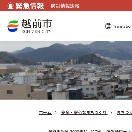
緊急情報
防災情報速報
Translatio
ホーム
安全・安心なまちづくり
まちづ
最終更新日 2023年11月27日
情報発信元
上