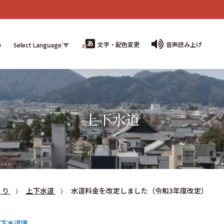
n
文字・配色変更
音声読み上げ
Select Language
▼
上下水道
くり
上下水道
水道料金を改定しました（令和3年度改定）
下水道課