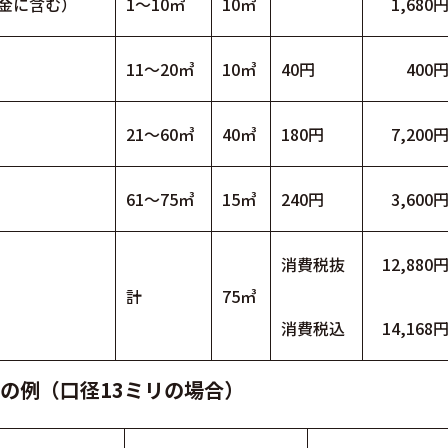
料金に含む）
1～10㎥
10㎥
1,680
11～20㎥
10㎥
40円
400
21～60㎥
40㎥
180円
7,200
61～75㎥
15㎥
240円
3,600
消費税抜
12,880
計
75㎥
消費税込
14,168
の例（口径13ミリの場合）