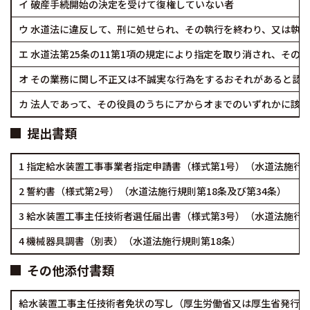
イ 破産手続開始の決定を受けて復権していない者
ウ 水道法に違反して、刑に処せられ、その執行を終わり、又は執
エ 水道法第25条の11第1項の規定により指定を取り消され、その
オ その業務に関し不正又は不誠実な行為をするおそれがあると認
カ 法人であって、その役員のうちにアからオまでのいずれかに該
提出書類
1 指定給水装置工事事業者指定申請書（様式第1号）（水道法施行規
2 誓約書（様式第2号）（水道法施行規則第18条及び第34条）
3 給水装置工事主任技術者選任届出書（様式第3号）（水道法施行規
4 機械器具調書（別表）（水道法施行規則第18条）
その他添付書類
給水装置工事主任技術者免状の写し（厚生労働省又は厚生省発行）