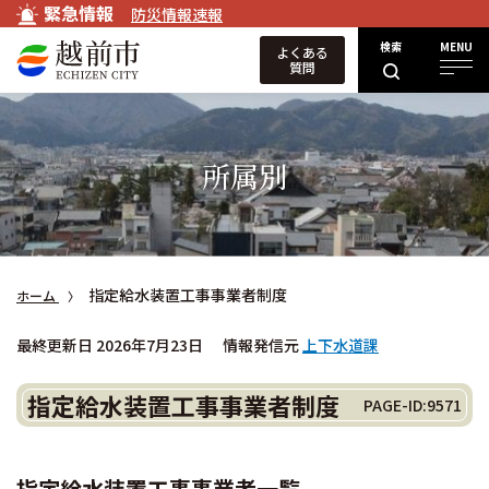
緊急情報
防災情報速報
検索
MENU
よくある
質問
所属別
指定給水装置工事事業者制度
ホーム
最終更新日 2026年7月23日
情報発信元
上下水道課
指定給水装置工事事業者制度
PAGE-ID:9571
指定給水装置工事事業者一覧