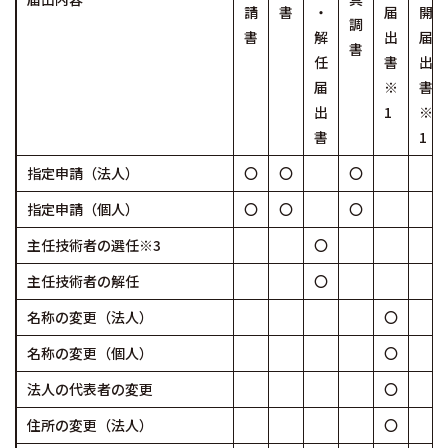
請
書
・
届
開
調
書
解
出
届
書
任
書
出
届
※
書
出
1
※
書
1
指定申請（法人）
〇
〇
〇
指定申請（個人）
〇
〇
〇
主任技術者の選任※3
〇
主任技術者の解任
〇
名称の変更（法人）
〇
名称の変更（個人）
〇
法人の代表者の変更
〇
住所の変更（法人）
〇