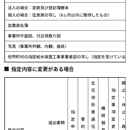
法人の場合：定款及び登記簿謄本
個人の場合：住民票の写し（6ヵ月以内に取得したもの）
従業員名簿
事業所平面図、付近見取り図
写真（事業所外観、内観、器具）
他市町村の指定給水装置工事事業者証の写し（指定を受けている場
指定内容に変更がある場合
主
廃
任
指
止
技
定
・
術
事
休
機
指
者
項
止
械
定
誓
選
変
・
提出書類
器
申
約
任
更
再
届出内容
具