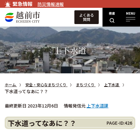
緊急情報
防災情報速報
検索
MENU
よくある
質問
上下水道
ホーム
安全・安心なまちづくり
まちづくり
上下水道
下水道ってなあに？？
最終更新日 2023年12月6日
情報発信元
上下水道課
下水道ってなあに？？
PAGE-ID:426