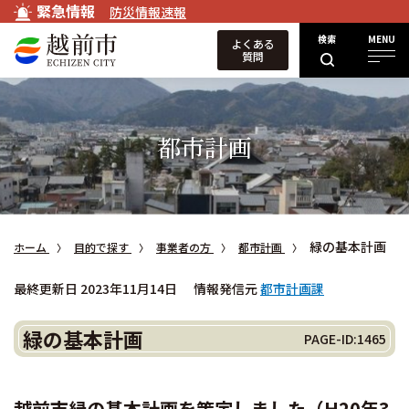
緊急情報
防災情報速報
検索
MENU
よくある
質問
都市計画
緑の基本計画
ホーム
目的で探す
事業者の方
都市計画
最終更新日 2023年11月14日
情報発信元
都市計画課
緑の基本計画
PAGE-ID:1465
越前市緑の基本計画を策定しました（H20年3