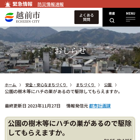
緊急情報
防災情報速報
検索
MENU
よくある
質問
おしらせ
ホーム
安全・安心なまちづくり
まちづくり
公園
公園の樹木等にハチの巣があるので駆除してもらえますか。
最終更新日 2023年11月27日
情報発信元
都市計画課
公園の樹木等にハチの巣があるので駆除
してもらえますか。