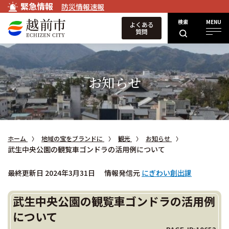
緊急情報
防災情報速報
検索
MENU
よくある
質問
お知らせ
ホーム
地域の宝をブランドに
観光
お知らせ
武生中央公園の観覧車ゴンドラの活用例について
最終更新日 2024年3月31日
情報発信元
にぎわい創出課
武生中央公園の観覧車ゴンドラの活用例
について