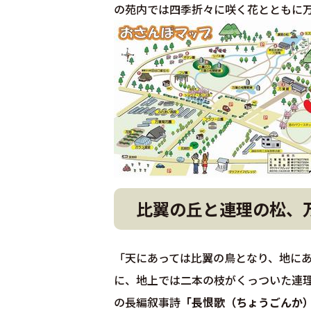
の苑内では四季折々に咲く花とともに
比翼の丘と連理の松、
「天にあっては比翼の鳥となり、地に
に、地上では二本の枝がくっついた連
の長編叙事詩
「長恨歌（ちょうごんか