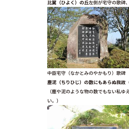
比翼（ひよく）の丘
左側が宅守の歌碑
中臣宅守（なかとみのやかもり）歌碑
塵泥（ちりひじ）の数にもあらぬ我故
（塵や泥のような物の数でもない私ゆ
い。）