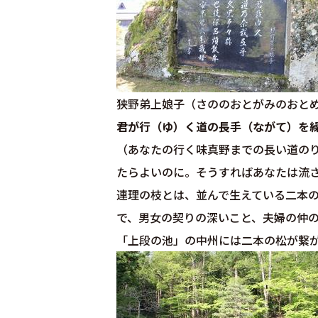
狭野弟上娘子（さののおとがみのおと
君が行（ゆ）く道の長手（ながて）を
（あなたの行く味真野までの長い道の
たらよいのに。そうすればあなたは流
連理の枝とは、並んで生えている二本
で、男女の契りの深いこと、夫婦の仲
「上段の池」の中州には二本の松が繋