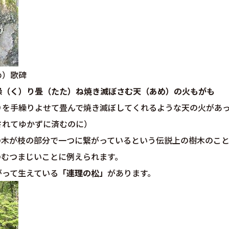
め）歌碑
繰（く）り畳（たた）ね焼き滅ぼさむ天（あめ）の火もがも
りを手繰りよせて畳んで焼き滅ぼしてくれるような天の火があ
されてゆかずに済むのに）
の木が枝の部分で一つに繋がっているという伝説上の樹木のこ
のむつまじいことに例えられます。
がって生えている
「連理の
松」
があります。