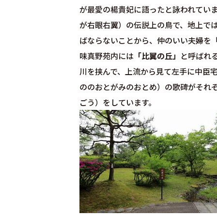
が最愛の楊貴妃に語ったと詠われてい
が右眼右翼）の伝説上の鳥で、地上で
ばならないことから、仲のいい夫婦を
味真野苑内には
「比翼の丘」
と呼ばれ
川を挟んで、上流から見て左手に中臣
ののおとがみのおとめ）の歌碑がそれ
ごう）をしています。