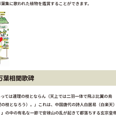
万葉集に歌われた植物を鑑賞することができます。
万葉相聞歌碑
あっては連理の枝とならん（天上では二羽一体で飛ぶ比翼の鳥
理の枝となろう）。」これは、中国唐代の詩人白居易（白楽天
）」
の中の有名な一節で安禄山の乱が起きて都落ちする玄宗皇