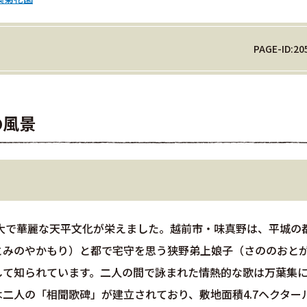
PAGE-ID:20
の風景
壮大で華麗な天平文化が栄えました。越前市・味真野は、平城の
とみのやかもり）と都で宅守を思う狭野弟上娘子（さののおと
して知られています。二人の間で詠まれた情熱的な歌は万葉集
は二人の「相聞歌碑」が建立されており、敷地面積4.7ヘクター