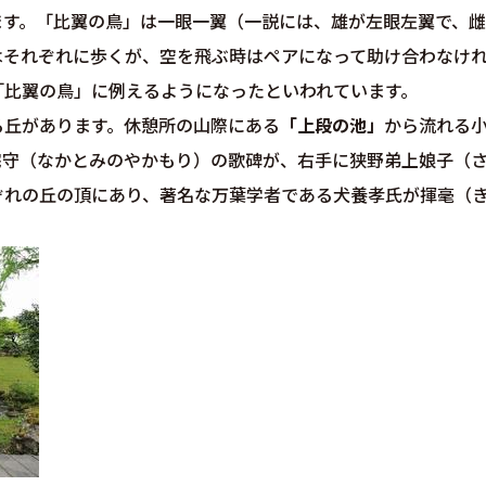
ます。「比翼の鳥」は一眼一翼（一説には、雄が左眼左翼で、雌
はそれぞれに歩くが、空を飛ぶ時はペアになって助け合わなけ
「比翼の鳥」に例えるようになったといわれています。
る丘があります。休憩所の山際にある
「上段の池」
から流れる
宅守（なかとみのやかもり）の歌碑が、右手に狭野弟上娘子（
ぞれの丘の頂にあり、著名な万葉学者である犬養孝氏が揮毫（