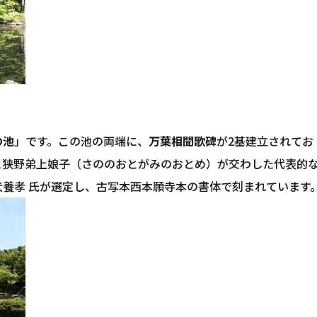
の池
」です。この池の両端に、
万葉相聞歌碑
が2基建立されてお
と狭野弟上娘子（さののおとがみのおとめ）が交わした代表的
養孝 氏が選定し、古写本西本願寺本の書体で刻まれています