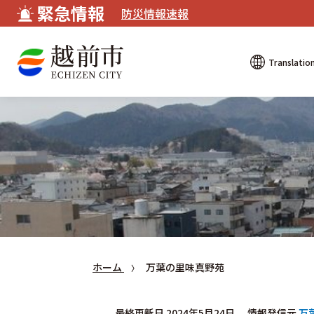
緊急情報
防災情報速報
Translatio
ホーム
万葉の里味真野苑
最終更新日 2024年5月24日
情報発信元
万