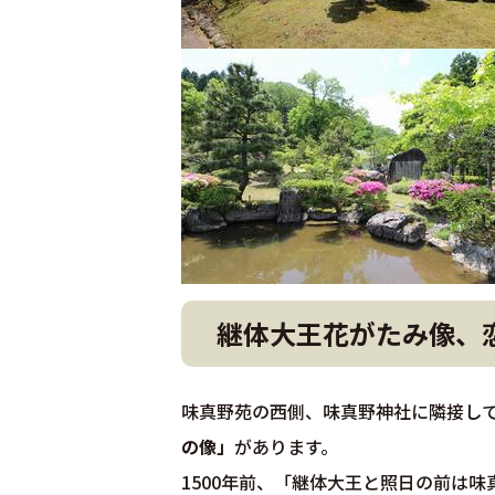
継体大王花がたみ像、
味真野苑の西側、味真野神社に隣接し
の像」
があります。
1500年前、「継体大王と照日の前は