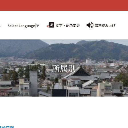
n
文字・配色変更
音声読み上げ
Select Language
▼
所属別
葉菊花園