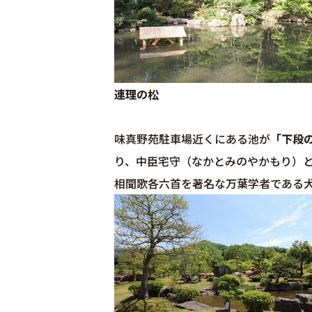
連理の松
味真野苑駐車場近くにある池が
「下段
り、中臣宅守（なかとみのやかもり）
相聞歌各六首を著名な万葉学者である犬