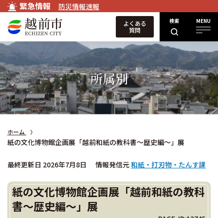
緊急情報
防災情報速報
検索
MENU
よくある
質問
所属別
ホーム
紙の文化博物館企画展「越前和紙の教科書～歴史編～」展
最終更新日 2026年7月8日
情報発信元
和紙・打刃物・たんす課
紙の文化博物館企画展「越前和紙の教科
書～歴史編～」展