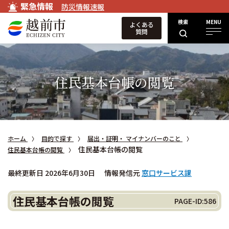
緊急情報
防災情報速報
検索
MENU
よくある
質問
住民基本台帳の閲覧
ホーム
目的で探す
届出・証明・ マイナンバーのこと
住民基本台帳の閲覧
住民基本台帳の閲覧
最終更新日 2026年6月30日
情報発信元
窓口サービス課
住民基本台帳の閲覧
PAGE-ID:586