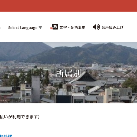
n
文字・配色変更
音声読み上げ
Select Language
▼
所属別
払いが利用できます）
福祉課