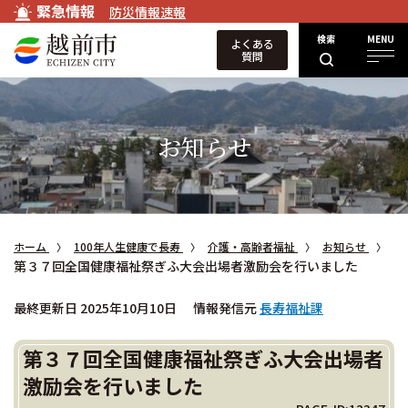
緊急情報
防災情報速報
検索
MENU
よくある
質問
お知らせ
ホーム
100年人生健康で長寿
介護・高齢者福祉
お知らせ
第３７回全国健康福祉祭ぎふ大会出場者激励会を行いました
最終更新日 2025年10月10日
情報発信元
長寿福祉課
第３７回全国健康福祉祭ぎふ大会出場者
激励会を行いました