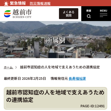
緊急情報
防災情報速報
検索
MENU
よくある
質問
所属別
越前市認知症の人を地域で支えあうための連携協定
ホーム
最終更新日 2026年2月25日
情報発信元
長寿福祉課
越前市認知症の人を地域で支えあうため
の連携協定
PAGE-ID:12491