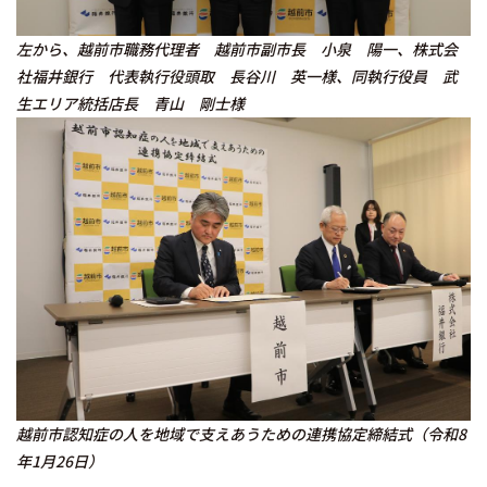
左から、越前市職務代理者 越前市副市長 小泉 陽一、株式会
社福井銀行 代表執行役頭取 長谷川 英一様、同執行役員 武
生エリア統括店長 青山 剛士様
越前市認知症の人を地域で支えあうための連携協定締結式（令和8
年1月26日）