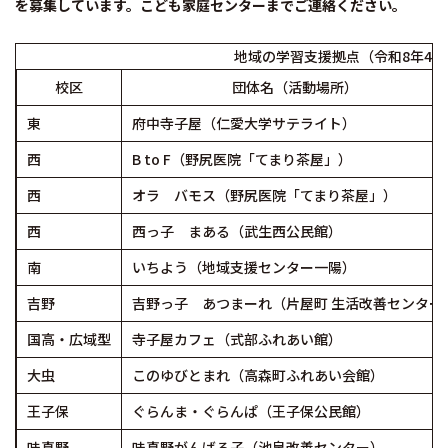
を募集しています。こども家庭センターまでご連絡ください。
地域の学習支援拠点（令和8年4月
校区
団体名（活動場所）
東
府中寺子屋（仁愛大学サテライト）
西
B to F（野尻医院「てまり茶屋」）
西
オラ バモス（野尻医院「てまり茶屋」）
西
西っ子 まある（武生西公民館）
南
いちよう（地域支援センター一陽）
吉野
吉野っ子 あつまーれ（片屋町 生活改善センター
国高・広域型
寺子屋カフェ（式部ふれあい館）
大虫
このゆびとまれ（高森町ふれあい会館）
王子保
ぐらんま・ぐらんぱ（王子保公民館）
味真野
味真野がんばる子（池泉改善センター）