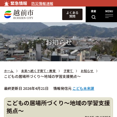
緊急情報
防災情報速報
検索
MENU
よくある
質問
お知らせ
ホーム
未来へ続く子育て・教育
子育て
お知らせ
こどもの居場所づくり～地域の学習支援拠点～
最終更新日 2026年4月21日
情報発信元
こども未来課
こどもの居場所づくり～地域の学習支援
拠点～