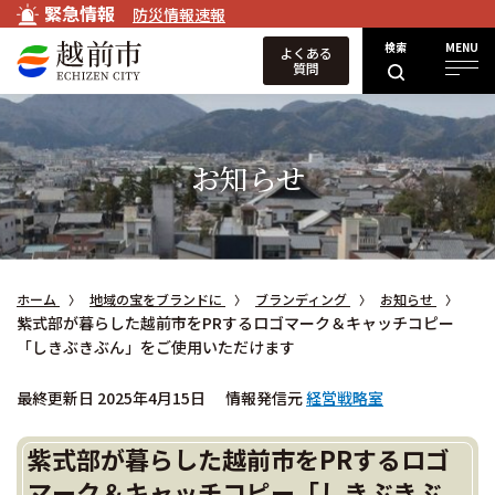
緊急情報
防災情報速報
検索
MENU
よくある
質問
お知らせ
ホーム
地域の宝をブランドに
ブランディング
お知らせ
紫式部が暮らした越前市をPRするロゴマーク＆キャッチコピー
「しきぶきぶん」をご使用いただけます
最終更新日 2025年4月15日
情報発信元
経営戦略室
紫式部が暮らした越前市をPRするロゴ
マーク＆キャッチコピー「しきぶきぶ