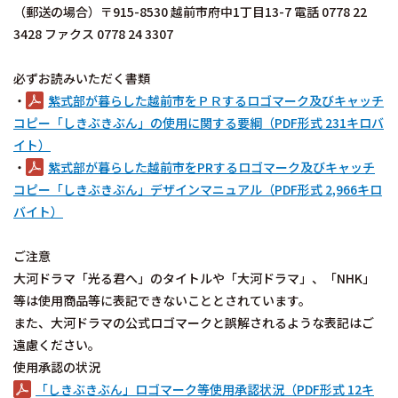
（郵送の場合）〒915-8530 越前市府中1丁目13-7 電話 0778 22
3428 ファクス 0778 24 3307
必ずお読みいただく書類
・
紫式部が暮らした越前市をＰＲするロゴマーク及びキャッチ
コピー「しきぶきぶん」の使用に関する要綱（PDF形式 231キロバ
イト）
・
紫式部が暮らした越前市をPRするロゴマーク及びキャッチ
コピー「しきぶきぶん」デザインマニュアル（PDF形式 2,966キロ
バイト）
ご注意
大河ドラマ「光る君へ」のタイトルや「大河ドラマ」、「NHK」
等は使用商品等に表記できないこととされています。
また、大河ドラマの公式ロゴマークと誤解されるような表記はご
遠慮ください。
使用承認の状況
「しきぶきぶん」ロゴマーク等使用承認状況（PDF形式 12キ