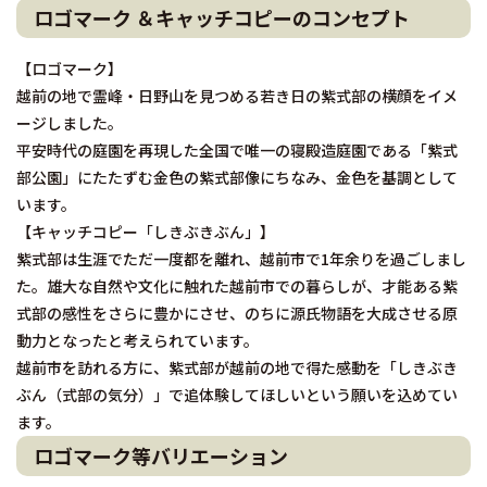
ロゴマーク ＆キャッチコピーのコンセプト
【ロゴマーク】
越前の地で霊峰・日野山を見つめる若き日の紫式部の横顔をイメ
ージしました。
平安時代の庭園を再現した全国で唯一の寝殿造庭園である「紫式
部公園」にたたずむ金色の紫式部像にちなみ、金色を基調として
います。
【キャッチコピー「しきぶきぶん」】
紫式部は生涯でただ一度都を離れ、越前市で1年余りを過ごしまし
た。雄大な自然や文化に触れた越前市での暮らしが、才能ある紫
式部の感性をさらに豊かにさせ、のちに源氏物語を大成させる原
動力となったと考えられています。
越前市を訪れる方に、紫式部が越前の地で得た感動を「しきぶき
ぶん（式部の気分）」で追体験してほしいという願いを込めてい
ます。
ロゴマーク等バリエーション