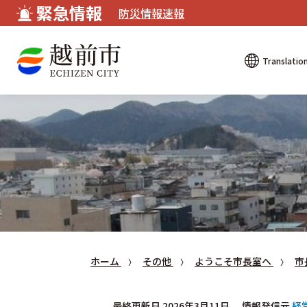
緊急情報
防災情報速報
Translatio
ホーム
その他
ようこそ市長室へ
市
最終更新日 2026年3月11日
情報発信元
経