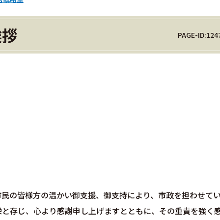
挨拶
PAGE-ID:124
民の皆様方の温かい御支援、御支持により、市政を担わせて
栄と存じ、心より感謝申し上げますとともに、その重責を強く