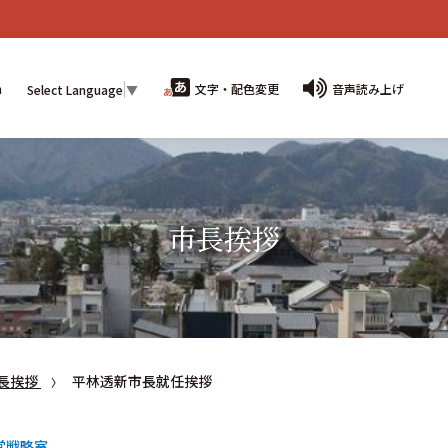
n
文字・配色変更
音声読み上げ
Select Language
▼
市長挨拶
長挨拶
平林透新市長就任挨拶
営戦略室