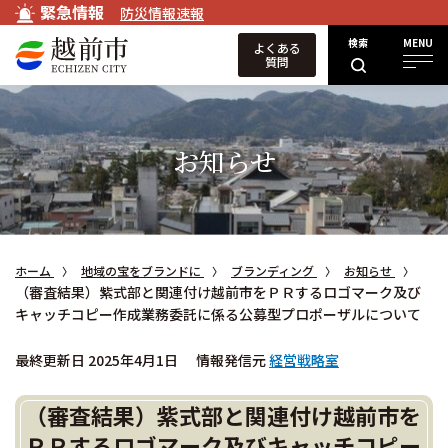
緊急情報
防災情報速報
検索
MENU
よくある
質問
お知らせ
ホーム
地域の宝をブランドに
ブランディング
お知らせ
（審査結果）紫式部と関連付け越前市をＰＲするロゴマーク及び
キャッチコピー作成業務委託に係る公募型プロポーザルについて
最終更新日 2025年4月1日
情報発信元
経営戦略室
（審査結果）紫式部と関連付け越前市を
ＰＲするロゴマーク及びキャッチコピー