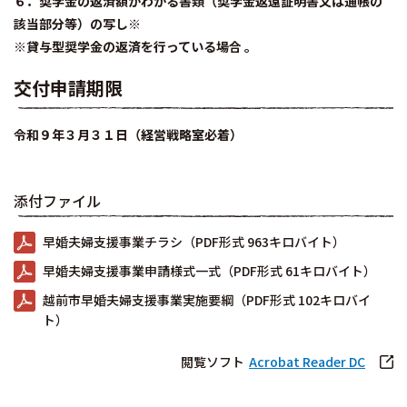
６．奨学金の返済額がわかる書類（奨学金返還証明書又は通帳の
該当部分等）の写し※
※貸与型奨学金の返済を行っている場合 。
交付申請期限
令和９年３月３１日（経営戦略室必着）
添付ファイル
早婚夫婦支援事業チラシ（PDF形式 963キロバイト）
早婚夫婦支援事業申請様式一式（PDF形式 61キロバイト）
越前市早婚夫婦支援事業実施要綱（PDF形式 102キロバイ
ト）
閲覧ソフト
Acrobat Reader DC