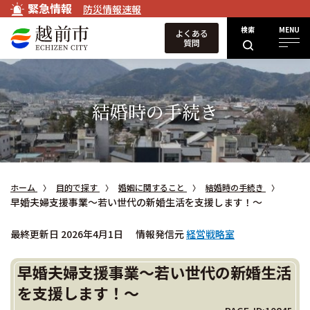
緊急情報
防災情報速報
検索
MENU
よくある
質問
結婚時の手続き
ホーム
目的で探す
婚姻に関すること
結婚時の手続き
早婚夫婦支援事業～若い世代の新婚生活を支援します！～
最終更新日 2026年4月1日
情報発信元
経営戦略室
早婚夫婦支援事業～若い世代の新婚生活
を支援します！～