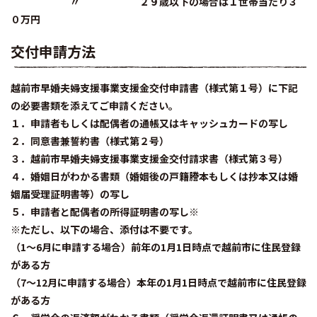
〃 ２９歳以下の場合は１世帯当たり３
０万円
交付申請方法
越前市早婚夫婦支援事業支援金交付申請書（様式第１号）に下記
の必要書類を添えてご申請ください。
１．申請者もしくは配偶者の通帳又はキャッシュカードの写し
２．同意書兼誓約書（様式第２号）
３．越前市早婚夫婦支援事業支援金交付請求書（様式第３号）
４．婚姻日がわかる書類（婚姻後の戸籍謄本もしくは抄本又は婚
姻届受理証明書等）の写し
５．申請者と配偶者の所得証明書の写し※
※ただし、以下の場合、添付は不要です。
（1～6月に申請する場合）前年の1月1日時点で越前市に住民登録
がある方
（7～12月に申請する場合）本年の1月1日時点で越前市に住民登録
がある方