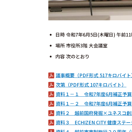
日時 令和7年6月5日(木曜日) 午前1
場所 市役所3階 大会議室
内容 次のとおり
議事概要（PDF形式 517キロバイト
次第（PDF形式 107キロバイト）
資料１－１ 令和7年度6月補正予算（
資料１－２ 令和7年度6月補正予算（
資料２ 越前国府発掘×ユネスコ創造
資料３ ECHIZEN CITY 健康ス
資料４ 越前市市制施行２０周年（P