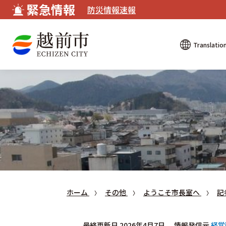
緊急情報
防災情報速報
Translatio
ホーム
その他
ようこそ市長室へ
記
最終更新日 2026年4月7日
情報発信元
経営