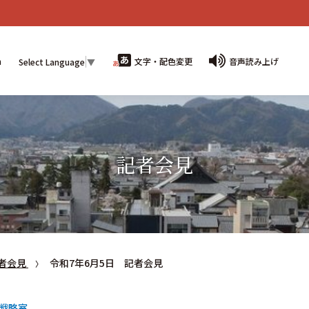
n
文字・配色変更
音声読み上げ
Select Language
▼
記者会見
者会見
令和7年6月5日 記者会見
戦略室