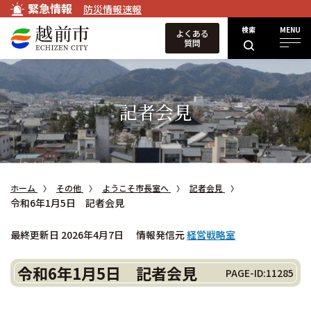
緊急情報
防災情報速報
検索
MENU
よくある
質問
記者会見
ホーム
その他
ようこそ市長室へ
記者会見
令和6年1月5日 記者会見
最終更新日 2026年4月7日
情報発信元
経営戦略室
令和6年1月5日 記者会見
PAGE-ID:11285