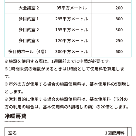
大会議室 2
95平方メートル
200
多目的室 1
295平方メートル
600
多目的室 2
155平方メートル
300
多目的室 3
120平方メートル
250
多目的ホール（4階）
300平方メートル
600
※施設を使用する際は、1週間前までに申請が必要です。
※1時間未満の端数があるときは1時間として使用料を算定しま
す。
※市外の方が使用する場合の施設使用料は、基本使用料の5割増し
とします。
※営利目的に使用する場合の施設使用料は、基本使用料（市外の
方の利用の場合は、基本使用料の5割増しの額）の20倍とします。
冷暖房費
室名
1回使用料
月