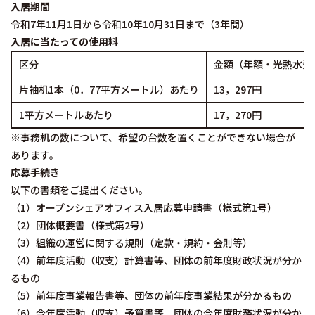
入居期間
令和7年11月1日から令和10年10月31日まで（3年間）
入居に当たっての使用料
区分
金額（年額・光熱水費
片袖机1本（0．77平方メートル）あたり
13，297円
1平方メートルあたり
17，270円
※事務机の数について、希望の台数を置くことができない場合が
あります。
応募手続き
以下の書類をご提出ください。
（1）オープンシェアオフィス入居応募申請書（様式第1号）
（2）団体概要書（様式第2号）
（3）組織の運営に関する規則（定款・規約・会則等）
（4）前年度活動（収支）計算書等、団体の前年度財政状況が分か
るもの
（5）前年度事業報告書等、団体の前年度事業結果が分かるもの
（6）今年度活動（収支）予算書等、団体の今年度財務状況が分か