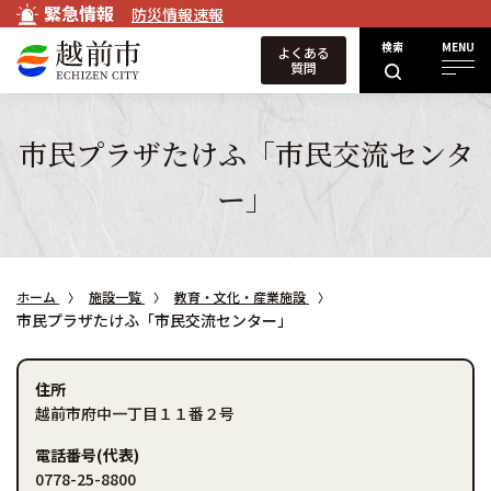
緊急情報
防災情報速報
検索
MENU
よくある
質問
市民プラザたけふ「市民交流センタ
ー」
ホーム
施設一覧
教育・文化・産業施設
市民プラザたけふ「市民交流センター」
住所
越前市府中一丁目１１番２号
電話番号(代表)
0778-25-8800