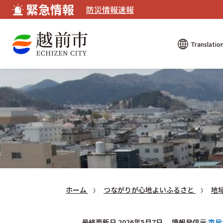
緊急情報
防災情報速報
Translatio
ホーム
つながりが心地よいふるさと
地
最終更新日 2026年5月7日
情報発信元
市民