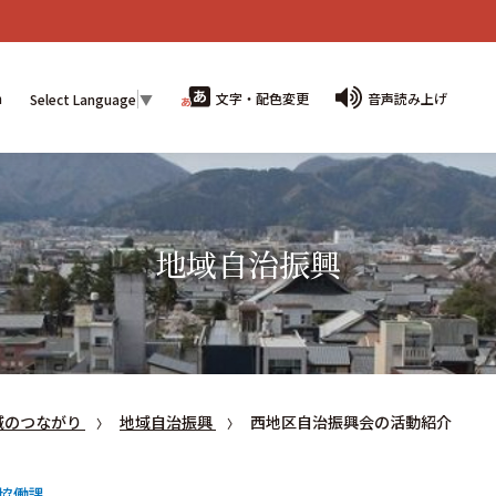
n
文字・配色変更
音声読み上げ
Select Language
▼
地域自治振興
域のつながり
地域自治振興
西地区自治振興会の活動紹介
協働課