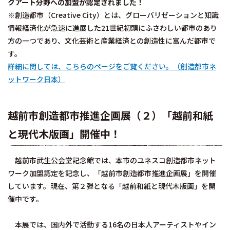
クアート分野への加盟が認定されました！
※創造都市（Creative City）とは、グローバリゼーションと知識
情報経済化が急速に進展した21世紀初頭にふさわしい都市のあり
方の一つであり、文化芸術と産業経済との創造性に富んだ都市で
す。
詳細に関しては、こちらのページをご覧ください。（創造都市ネ
ットワーク日本）
越前市創造都市推進企画展（２）「越前和紙
と現代木版画」開催中！
越前市武生公会堂記念館では、本市のユネスコ創造都市ネット
ワーク加盟認定を記念し、「越前市創造都市推進企画展」を開催
しています。現在、第２弾となる「越前和紙と現代木版画」を開
催中です。
本展では、国内外で活動する16名の日本人アーティストやイン