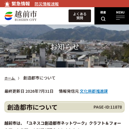
緊急情報
防災情報速報
検索
MENU
よくある
質問
お知らせ
創造都市について
ホーム
最終更新日 2026年7月31日
情報発信元
文化県都推進課
創造都市について
PAGE-ID:11878
越前市は、「ユネスコ創造都市ネットワーク」クラフト＆フォー