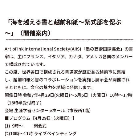
「海を越える書と越前和紙～紫式部を偲ぶ
～」（開催案内）
Art of Ink International Society(AIIS)「墨の芸術国際協会」の書
家は、主にフランス、イタリア、カナダ、アメリカ各国のメンバー
で構成されています。
この度、世界各国で構成される書道家が歴史ある越前市に集結
し、越前和紙と書のコラボレーションを実施し展示会が開催され
るとともに、文化の魅力を地域に発信します。
開催日時 令和7年4月29日(火曜日)～5月6日（火曜日）10時～17時
（16時半受付終了）
会場 生涯学習センター eホール（市役所1階）
■プログラム【4月29日（火曜日）】
(1) 9時～ 開会式
(2)10時～11時 ライブペインティング