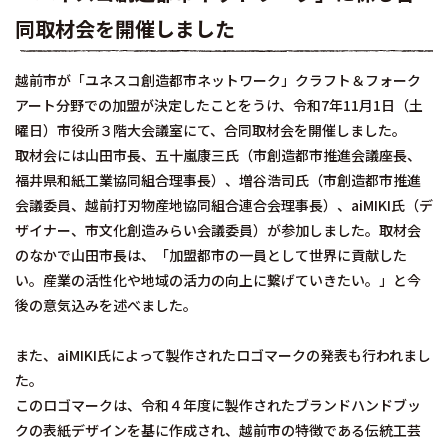
同取材会を開催しました
越前市が「ユネスコ創造都市ネットワーク」クラフト＆フォーク
アート分野での加盟が決定したことをうけ、令和7年11月1日（土
曜日）市役所３階大会議室にて、合同取材会を開催しました。
取材会には山田市長、五十嵐康三氏（市創造都市推進会議座長、
福井県和紙工業協同組合理事長）、増谷浩司氏（市創造都市推進
会議委員、越前打刃物産地協同組合連合会理事長）、aiMIKI氏（デ
ザイナー、市文化創造みらい会議委員）が参加しました。取材会
のなかで山田市長は、「加盟都市の一員として世界に貢献した
い。産業の活性化や地域の活力の向上に繋げていきたい。」と今
後の意気込みを述べました。
また、aiMIKI氏によって製作されたロゴマークの発表も行われまし
た。
このロゴマークは、令和４年度に製作されたブランドハンドブッ
クの表紙デザインを基に作成され、越前市の特徴である伝統工芸