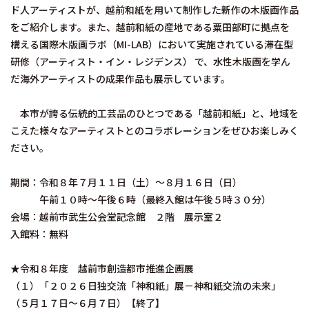
ド人アーティストが、越前和紙を用いて制作した新作の木版画作品
をご紹介します。また、越前和紙の産地である粟田部町に拠点を
構える国際木版画ラボ（MI-LAB）において実施されている滞在型
研修（アーティスト・イン・レジデンス） で、水性木版画を学ん
だ海外アーティストの成果作品も展示しています。
本市が誇る伝統的工芸品のひとつである「越前和紙」と、地域を
こえた様々なアーティストとのコラボレーションをぜひお楽しみく
ださい。
期間：令和８年７月１１日（土）～８月１６日（日）
午前１０時～午後６時（最終入館は午後５時３０分）
会場：越前市武生公会堂記念館 ２階 展示室２
入館料：無料
★令和８年度 越前市創造都市推進企画展
（１）「２０２６日独交流「神和紙」展－神和紙交流の未来」
（５月１７日～６月７日）【終了】