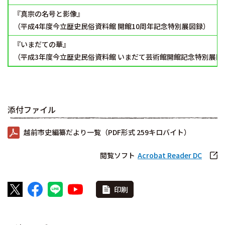
『真宗の名号と影像』
（平成4年度今立歴史民俗資料館 開館10周年記念特別展図録）
『いまだての華』
（平成3年度今立歴史民俗資料館 いまだて芸術館開館記念特別展図
添付ファイル
越前市史編纂だより一覧（PDF形式 259キロバイト）
閲覧ソフト
Acrobat Reader DC
印刷