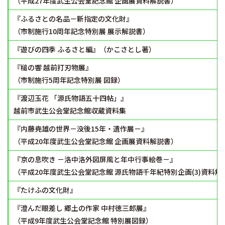
（平成27年度武生公会堂記念館 企画展資料解説書）
『ふるさとの名品－新指定の文化財』
（市制施行10周年記念特別展 展示解説書）
『遊びの四季 ふるさと編』（かこさとし著）
『槌の響 越前打刃物展』
（市制施行5周年記念特別展 図録）
『渡辺玉花 「源氏物語五十四帖」』
越前市武生公会堂記念館収蔵資料集
『内藤尭雄の世界－没後15年・遺作展－』
（平成20年度武生公会堂記念館 企画展資料解説書）
『京の息吹き －洛中洛外図屏風と年中行事絵巻－』
（平成20年度武生公会堂記念館 源氏物語千年紀特別企画(3)資料解
『たけふの文化財』
『澄んだ眼差し 郷土の作家 中村徳三郎展』
（平成9年度武生公会堂記念館 特別展図録）