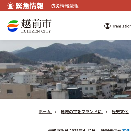
緊急情報
防災情報速報
Translatio
ホーム
地域の宝をブランドに
歴史文化
最終更新日 2025年4月2日
情報発信元
文化