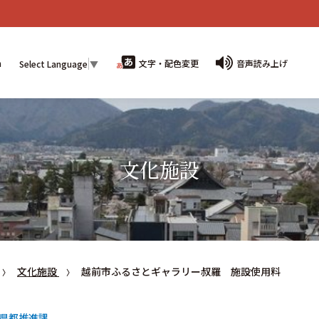
n
文字・配色変更
音声読み上げ
Select Language
▼
文化施設
文化施設
越前市ふるさとギャラリー叔羅 施設使用料
県都推進課