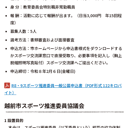
身 分：教育委員会特別職非常勤職員
報 酬：活動に応じて報酬が出ます。（日当3,000円 年15回程
度）
募集人数：5人
選考方法：書類審査および面接審査
申込方法：市ホームページから申込書様式をダウンロードする
かスポーツ交流課窓口で直接受取り、必要事項を記入し（胸上
脱帽照明写真貼付）スポーツ交流課へご提出ください。
申込締切：令和８年2月６日(金曜日)
R8・9スポーツ推進委員一般公募申込書（PDF形式 122キロバ
イト）
越前市スポーツ推進委員協議会
1 設置目的
本会は、スポーツ推進委員（以下委員という）相互の協力体制