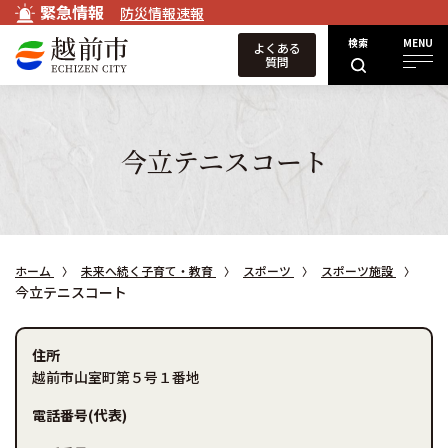
緊急情報
防災情報速報
検索
MENU
よくある
質問
今立テニスコート
ホーム
未来へ続く子育て・教育
スポーツ
スポーツ施設
今立テニスコート
住所
越前市山室町第５号１番地
電話番号(代表)