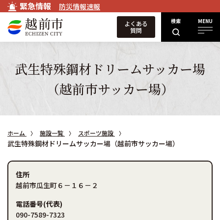
緊急情報
防災情報速報
検索
MENU
よくある
質問
武生特殊鋼材ドリームサッカー場
（越前市サッカー場）
ホーム
施設一覧
スポーツ施設
武生特殊鋼材ドリームサッカー場（越前市サッカー場）
住所
越前市瓜生町６－１６－２
電話番号(代表)
090-7589-7323