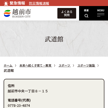
緊急情報
防災情報速報
検索
MENU
よくある
質問
武道館
ホーム
未来へ続く子育て・教育
スポーツ
スポーツ施設
武道館
住所
越前市中央一丁目８－１５
電話番号(代表)
0778-23-4874