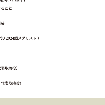
小・中学生）
ること
服装
024銀メダリスト ）
表取締役）
表取締役）
ム