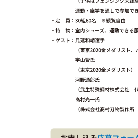
（子供はフェンシング未経験の
運動・座学を通しで参加でき
・定 員：30組60名 ※観覧自由
・持 物：室内シューズ、運動できる
・ゲスト：見延和靖選手
（東京2020金メダリスト、パリ2
宇山賢氏
（東京2020金メダリスト）
河野通郎氏
（武生特殊鋼材株式会社 代
髙村光一氏
（株式会社髙村刃物製作所 代
お申し込み
応募フォー