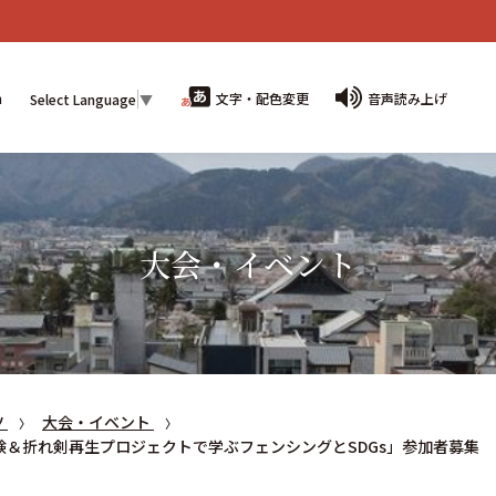
n
文字・配色変更
音声読み上げ
Select Language
▼
大会・イベント
ツ
大会・イベント
＆折れ剣再生プロジェクトで学ぶフェンシングとSDGs」参加者募集