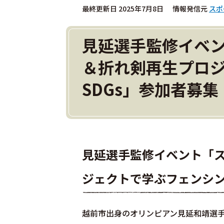
最終更新日 2025年7月8日
情報発信元
スポ
見延選手監修イベ
＆折れ剣再生プロ
SDGs」参加者募集
見延選手監修イベント「
ジェクトで学ぶフェンシン
越前市出身のオリンピアン見延和靖選