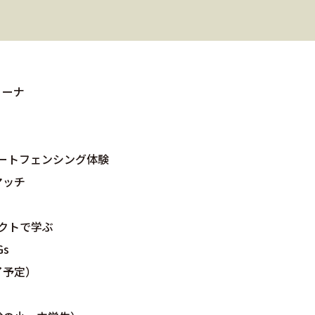
リーナ
トフェンシング体験
ッチ
クトで学ぶ
s
了予定）