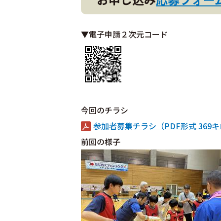
▼電子申請２次元コード
今回のチラシ
参加者募集チラシ（PDF形式 369
前回の様子