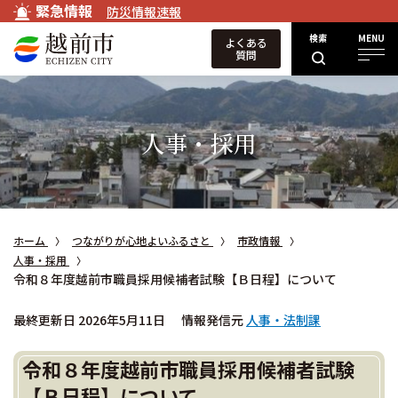
緊急情報
防災情報速報
検索
MENU
よくある
質問
人事・採用
ホーム
つながりが心地よいふるさと
市政情報
人事・採用
令和８年度越前市職員採用候補者試験【Ｂ日程】について
最終更新日 2026年5月11日
情報発信元
人事・法制課
令和８年度越前市職員採用候補者試験
【Ｂ日程】について