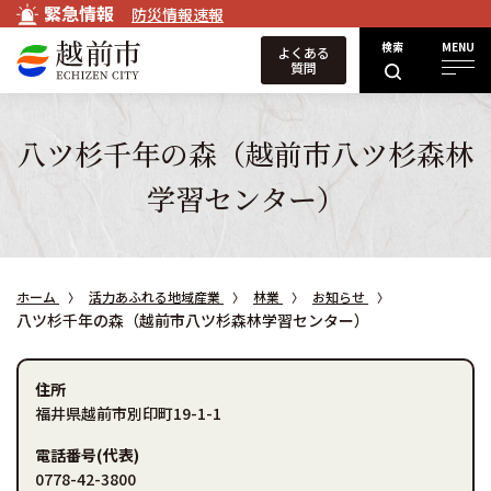
緊急情報
防災情報速報
検索
MENU
よくある
質問
八ツ杉千年の森（越前市八ツ杉森林
学習センター）
ホーム
活力あふれる地域産業
林業
お知らせ
八ツ杉千年の森（越前市八ツ杉森林学習センター）
住所
福井県越前市別印町19-1-1
電話番号(代表)
0778-42-3800