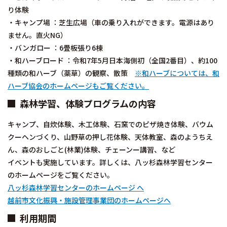
り体験
・キャンプ場 ：芝生広場（車の乗り入れができます。電源はあり
ません。直火NG）
・バンガロー ：6畳板張り6棟
・和ハーブロード ：令和7年5月日本海側初（全国2番目）、約100
種類の和ハーブ（薬草）の観察、散策
※和ハーブについては、和
ハーブ協会のホームページもご覧ください。
森林学習、体験プログラムの内容
キャンプ、自炊体験、木工体験、石窯でのピザ焼き体験、バウム
クーヘンづくり、山野草の押し花体験、天体教室、森のようちえ
ん、森のおしごと(林業)体験、チェーンー講習、など
イベントも実施しています。詳しくは、八ッ杉森林学習センター
のホームページをご覧ください。
八ッ杉森林学習センターのホームページ へ
越前市文化振興・施設管理事業団のホームページへ
利用期間