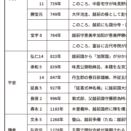
11
739年
このころ、中臣宅守が味真野に
勝宝元
749年
大伴池主、越前の掾として赴任
このころ、越前にも国分寺・国
宝字 8
764年
越前守恵美辛加知が恵美押勝の
このころ、室谷に古代寺院が建
弘仁14
823年
越前国から「加賀国」が分かれ
承和 5
839年
味真公御助麻呂、本籍を左京五
14
847年
丹生郡の春日部雄継、外従五位
平安
延長 5
927年
「延喜式神名帳」に越前国大虫
長徳 2
996年
紫式部、父越前国守藤原為時と
寿永 2
1183年
木曽義仲、越前国府に陣を構え
文永 5
1268年
螢山、越前多禰（たね：越前市
鎌倉
弘安元
1278年
五箇で間似合紙が発明される