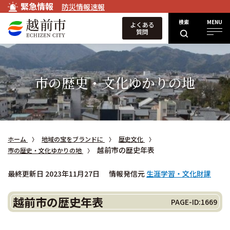
緊急情報
防災情報速報
検索
MENU
よくある
質問
市の歴史・文化ゆかりの地
ホーム
地域の宝をブランドに
歴史文化
越前市の歴史年表
市の歴史・文化ゆかりの地
最終更新日 2023年11月27日
情報発信元
生涯学習・文化財課
越前市の歴史年表
PAGE-ID:1669