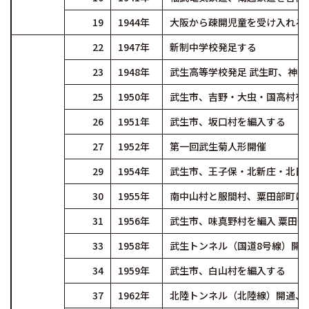
19
1944年
大阪から疎開児童を受け入れる
22
1947年
新制中学校発足する
23
1948年
武生高等学校発足 武生町、神山村
25
1950年
武生市、吉野・大虫・国高村を
26
1951年
武生市、坂口村を編入する
27
1952年
第一回武生菊人形開催
29
1954年
武生市、王子保・北新庄・北日
30
1955年
南中山村と服間村、粟田部町に
31
1956年
武生市、味真野村を編入 粟田部
33
1958年
武生トンネル（国道8号線）開
34
1959年
武生市、白山村を編入する
37
1962年
北陸トンネル（北陸線）開通、