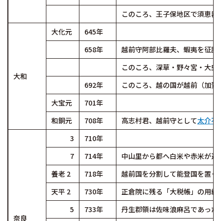
このころ、王子保地区で須恵器
大化元
645年
658年
越前守阿部比羅夫、蝦夷を征討
このころ、深草・野々宮・大虫
大和
692年
このころ、越の国が越前（加賀
大宝元
701年
和銅元
708年
高志村君、越前守として
太介不
3
710年
7
714年
中山里から都へ白米や赤米が送
養老 2
718年
越前国を分割して能登国を置く
天平 2
730年
正倉院に残る「大税帳」の用紙
5
733年
丹生郡領は佐味浪麻呂であった
奈良