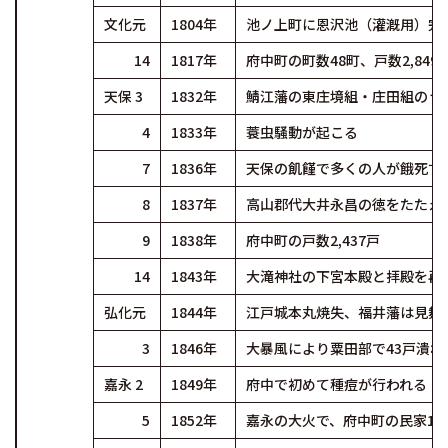
文化元
1804年
池ノ上町に恩沢池（灌漑用）完
14
1817年
府中町の町数48町、戸数2,849
天保 3
1832年
鯖江藩の東庄境組・庄田組のうち
4
1833年
蓑虫騒動が起こる
7
1836年
天保の飢饉で多くの人が餓死す
8
1837年
高山郡代大井永昌の徳をたたえ
9
1838年
府中町の戸数2,437戸
14
1843年
大滝神社の下宮本殿と拝殿を再
弘化元
1844年
江戸城本丸焼失、福井藩は見舞
3
1846年
大暴風により粟田部で43戸潰れ
嘉永 2
1849年
府中で初めて種痘が行われる
5
1852年
嘉永の大火で、府中町の民家1,4