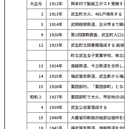
大正元
1912年
岡本村で製紙工がスト実施する
2
1913年
武生町大火、481戸焼失する
3
1914年
武岡軽便鉄道、五分市まで開通
9
1920年
第1回国勢調査、武生町人口18,0
12
1923年
武生町立図書館落成する 紙祖
町立武生女子実業学校、県立武
13
1924年
南越鉄道、今立鉄道を合併し、
14
1925年
福武電気鉄道、武生新から福井
15
1926年
粟田部村、「粟田部町」となる
昭和 2
1927年
粟田部町で大火、市街地のほぼ半
4
1929年
武生公会堂落成する
15
1940年
大蔵省印刷局抄紙部出張所を岩
16
1941年
福武電気鉄道、南越鉄道を合併