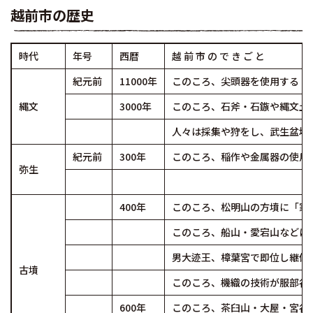
越前市の歴史
時代
年号
西暦
越 前 市 の で き ご と
紀元前
11000年
このころ、尖頭器を使用する（
縄文
3000年
このころ、石斧・石鏃や縄文土
人々は採集や狩をし、武生盆地
紀元前
300年
このころ、稲作や金属器の使用
弥生
400年
このころ、松明山の方墳に「家
このころ、船山・愛宕山などに
男大迹王、樟葉宮で即位し継体
古墳
このころ、機織の技術が服部谷
600年
このころ、茶臼山・大屋・宮谷