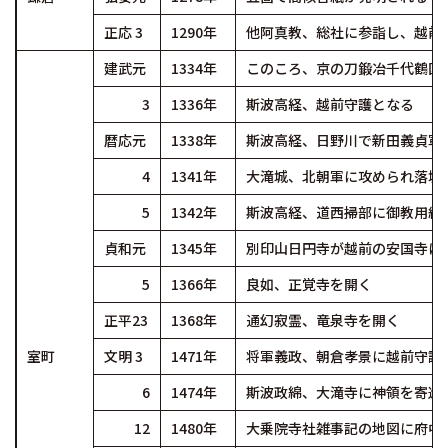
正応 3
1290年
他阿真教、総社に参詣し、越前
建武元
1334年
このころ、京の刀鍛冶千代鶴国
3
1336年
斯波高経、越前守護となる
暦応元
1338年
斯波高経、日野川で新田義貞軍
4
1341年
大滝城、北朝軍に攻められ落城
5
1342年
斯波高経、道西掃部に御教用紙
貞和元
1345年
別印山日円寺が越前の安国寺に
5
1366年
良如、正覚寺を開く
正平23
1368年
通幻寂霊、竜泉寺を開く
室町
文明 3
1471年
将軍義政、朝倉孝景に越前守護
6
1474年
斯波政綿、大滝寺に神領を寄進
12
1480年
大乗院寺社雑事記の地図に府中