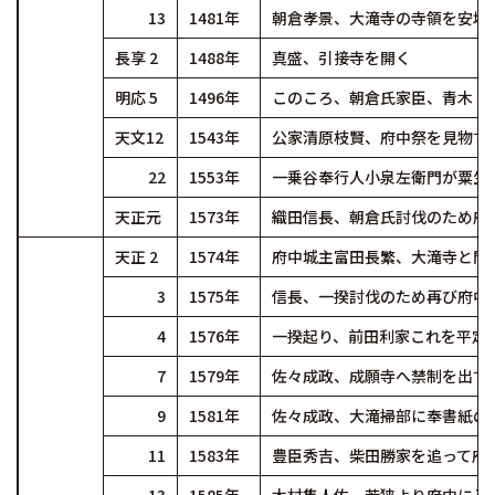
13
1481年
朝倉孝景、大滝寺の寺領を安堵
長享 2
1488年
真盛、引接寺を開く
明応 5
1496年
このころ、朝倉氏家臣、青木・
天文12
1543年
公家清原枝賢、府中祭を見物す
22
1553年
一乗谷奉行人小泉左衛門が粟生
天正元
1573年
織田信長、朝倉氏討伐のため府
天正 2
1574年
府中城主富田長繁、大滝寺と門
3
1575年
信長、一揆討伐のため再び府中に
4
1576年
一揆起り、前田利家これを平定
7
1579年
佐々成政、成願寺へ禁制を出す
9
1581年
佐々成政、大滝掃部に奉書紙の
11
1583年
豊臣秀吉、柴田勝家を追って府