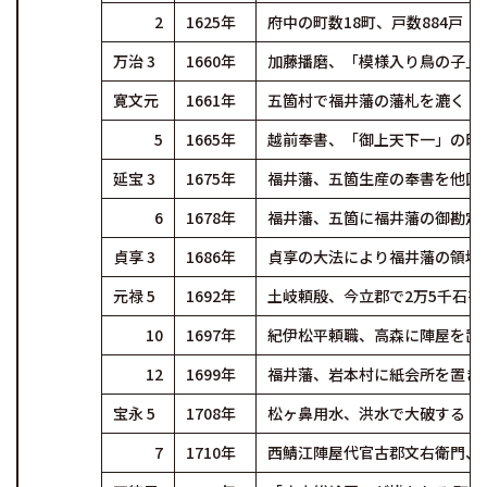
2
1625年
府中の町数18町、戸数884戸
万治 3
1660年
加藤播磨、「模様入り鳥の子」
寛文元
1661年
五箇村で福井藩の藩札を漉く
5
1665年
越前奉書、「御上天下一」の印
延宝 3
1675年
福井藩、五箇生産の奉書を他国
6
1678年
福井藩、五箇に福井藩の御勘定
貞享 3
1686年
貞享の大法により福井藩の領地
元禄 5
1692年
土岐頼殷、今立郡で2万5千石
10
1697年
紀伊松平頼職、高森に陣屋を置
12
1699年
福井藩、岩本村に紙会所を置き
宝永 5
1708年
松ヶ鼻用水、洪水で大破する
7
1710年
西鯖江陣屋代官古郡文右衛門、