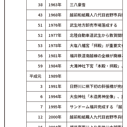
38
1963年
三八豪雪
43
1968年
越前和紙職人八代目岩野市兵衛
51
1976年
武生地方卸売市場落成する
52
1977年
北陸自動車道武生から敦賀間開
53
1978年
大塩八幡宮「拝殿」が重要文化
56
1981年
福井鉄道南越線の全線が廃線と
59
1984年
大滝神社下宮「本殿・拝殿」、
平成元
1989年
3
1991年
日野川に県下初の斜張橋が完成
6
1994年
大虫神社「木造男神坐像」、重
7
1995年
サンドーム福井完成する 「越
12
2000年
越前和紙職人九代目岩野市兵衛