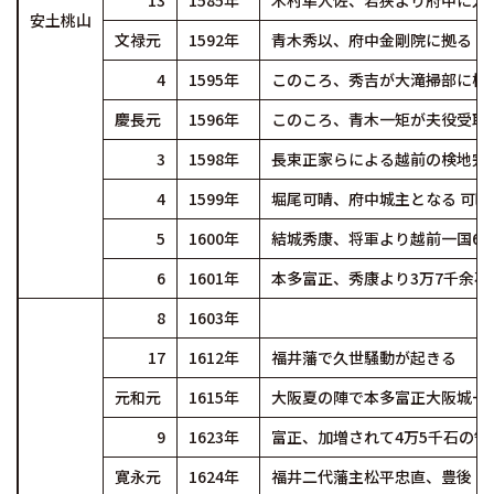
13
1585年
木村隼人佐、若狭より府中に入
安土桃山
文禄元
1592年
青木秀以、府中金剛院に拠る
4
1595年
このころ、秀吉が大滝掃部に桐
慶長元
1596年
このころ、青木一矩が夫役受取
3
1598年
長束正家らによる越前の検地完
4
1599年
堀尾可晴、府中城主となる 可
5
1600年
結城秀康、将軍より越前一国68
6
1601年
本多富正、秀康より3万7千余
8
1603年
17
1612年
福井藩で久世騒動が起きる
元和元
1615年
大阪夏の陣で本多富正大阪城一
9
1623年
富正、加増されて4万5千石の領
寛永元
1624年
福井二代藩主松平忠直、豊後（