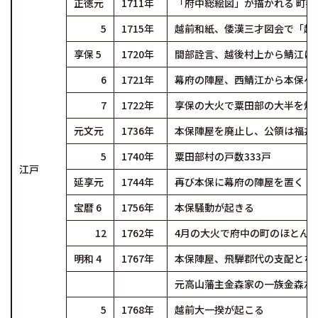
正徳元
1711年
「府中総絵図」が描かれる 町数
5
1715年
越前和紙、倭漢三才図会で「越
享保 5
1720年
間部詮言、越後村上から鯖江に
6
1721年
幕府の陣屋、西鯖江から本保へ
7
1722年
享保の大火で粟田部の大半を焼
元文元
1736年
本保陣屋を廃止し、公領は福井
5
1740年
粟田部村の戸数333戸
江戸
延享元
1744年
再び本保に幕府の陣屋を置く
宝暦 6
1756年
本保騒動が起きる
12
1762年
4月の大火で府中の町のほとん
明和 4
1767年
本保陣屋、飛騨郡代の支配とな
元高山藩主金森家の一族金森左
5
1768年
越前大一揆が起こる