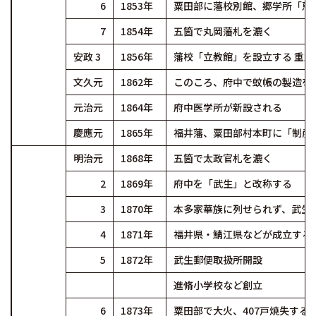
6
1853年
粟田部に藩校別館、郷学所「恵
7
1854年
五箇で丸岡藩札を漉く
安政 3
1856年
藩校「立教館」を設立する 重
文久元
1862年
このころ、府中で蚊帳の製造を
元治元
1864年
府中医学所が新設される
慶應元
1865年
福井藩、粟田部村本町に「制産
明治元
1868年
五箇で太政官札を漉く
2
1869年
府中を「武生」と改称する
3
1870年
本多家華族に列せられず、武生
4
1871年
福井県・鯖江県などが成立する
5
1872年
武生郵便取扱所開設
進脩小学校など創立
6
1873年
粟田部で大火、407戸焼失する