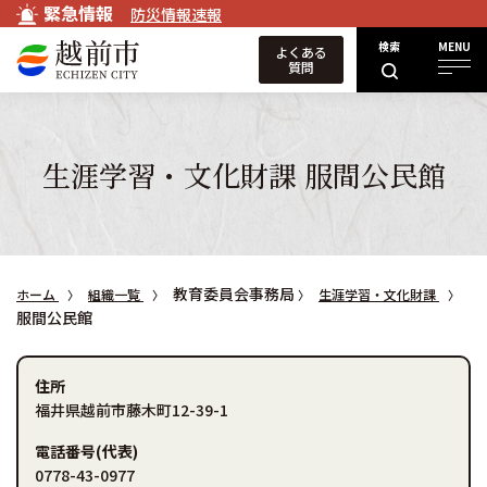
緊急情報
防災情報速報
検索
MENU
よくある
質問
生涯学習・文化財課 服間公民館
教育委員会事務局
ホーム
組織一覧
生涯学習・文化財課
服間公民館
住所
福井県越前市藤木町12-39-1
電話番号(代表)
0778-43-0977