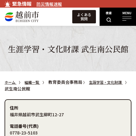
緊急情報
防災情報速報
検索
MENU
よくある
質問
生涯学習・文化財課 武生南公民館
教育委員会事務局
ホーム
組織一覧
生涯学習・文化財課
武生南公民館
住所
福井県越前市武生柳町12-27
電話番号(代表)
0778-23-5103