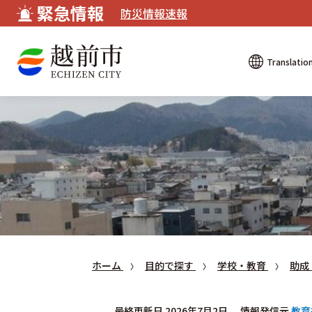
緊急情報
防災情報速報
Translatio
ホーム
目的で探す
学校・教育
助成
最終更新日 2026年7月2日
情報発信元
教育