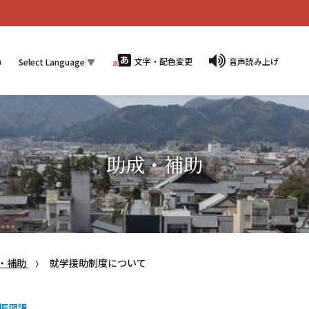
n
文字・配色変更
音声読み上げ
Select Language
▼
助成・補助
・補助
就学援助制度について
振興課