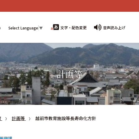
n
文字・配色変更
音声読み上げ
Select Language
▼
計画等
育
計画等
越前市教育施設等長寿命化方針
振興課