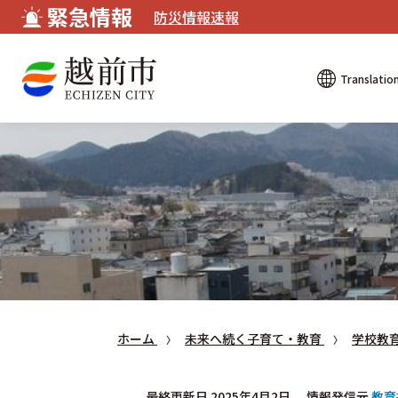
緊急情報
防災情報速報
Translatio
ホーム
未来へ続く子育て・教育
学校教
最終更新日 2025年4月2日
情報発信元
教育