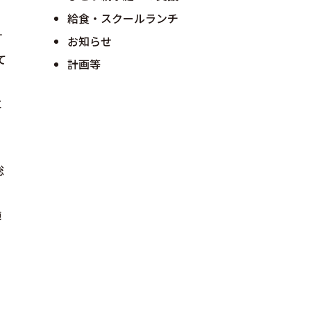
給食・スクールランチ
す
お知らせ
て
計画等
に
、
総
施