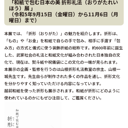
「和紙で包む日本の美 折形礼法（おりがたれい
ほう）展
」
（令和5年9月15日（金曜日）から11月6日（月
曜日）まで）
本展では、「折形（おりがた）」の魅力を紹介します。折形は、
「もの」や「お金」を和紙で自らの手で包み、相手に手渡す「包
み方」の方式と儀式に使う装飾折紙の総称です。約600年前に誕生
した、武家社会の礼法と和紙文化が組み合わされた日本独自の文
化で、現在は、熨斗紙や祝儀袋にこの文化の一端が見られます。
本展示の企画・監修を行うのは山根折形礼法教室の宗主、山根一
城先生です。先生自らが制作された多くの作品を通し、折形文化
を分かりやすく知っていただける内容になっています。
越前和紙を使った折形も展示されます。和紙が折形にどのように
使われているのかにもぜひ注目して、ご鑑賞ください。