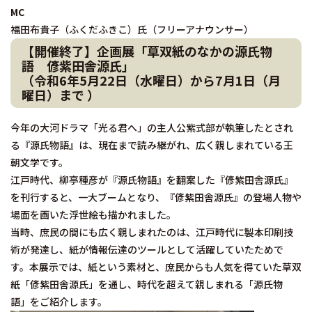
MC
福田布貴子（ふくだふきこ）氏（フリーアナウンサー）
【開催終了】企画展「草双紙のなかの源氏物
語 偐紫田舎源氏」
（令和6年5月22日（水曜日）から7月1日（月
曜日）まで ）
今年の大河ドラマ「光る君へ」の主人公紫式部が執筆したとされ
る『源氏物語』は、現在まで読み継がれ、広く親しまれている王
朝文学です。
江戸時代、柳亭種彦が『源氏物語』を翻案した『偐紫田舎源氏』
を刊行すると、一大ブームとなり、『偐紫田舎源氏』の登場人物や
場面を画いた浮世絵も描かれました。
当時、庶民の間にも広く親しまれたのは、江戸時代に製本印刷技
術が発達し、紙が情報伝達のツールとして活躍していたためで
す。本展示では、紙という素材と、庶民からも人気を得ていた草双
紙「偐紫田舎源氏」を通し、時代を超えて親しまれる「源氏物
語」をご紹介します。