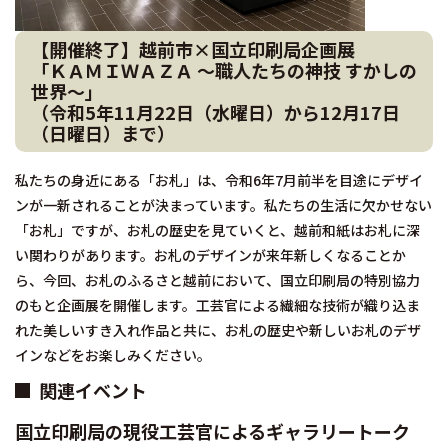
【開催終了】越前市×国立印刷局企画展
「ＫＡＭＩＷＡＺＡ ～職人たちの神技 すかしの
世界～」
（令和5年11月22日（水曜日）から12月17日
（日曜日）まで）
私たちの身近にある「お札」は、令和6年7月前半を目途にデザイ
ンが一新されることが決まっています。私たちの生活に欠かせない
「お札」ですが、お札の歴史を見ていくと、越前和紙はお札に深
い関わりがあります。お札のデザインが来年新しくなることか
ら、今回、お札のふるさと越前において、国立印刷局の特別協力
のもと企画展を開催します。工芸官による繊細な技術が織り込ま
れた美しいすき入れ作品と共に、お札の歴史や新しいお札のデザ
インなどをお楽しみください。
関連イベント
国立印刷局の現役工芸官によるギャラリートーク