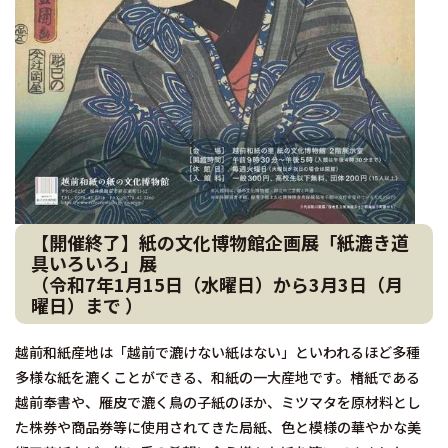
【開催終了】紙の文化博物館企画展「紙漉き道
具いろいろ」展
（
令和7年1月15日（水曜日）から3月3日（月
曜日）まで
）
越前和紙産地は「越前で漉けない紙はない」といわれるほど多種
多様な紙を漉くことができる、和紙の一大産地です。楮紙である
越前奉書や、雁皮で漉く鳥の子紙のほか、ミツマタを原材料とし
た株券や商品券等に使用されてきた局紙、色と模様の華やかな美