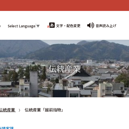
n
文字・配色変更
音声読み上げ
Select Language
▼
伝統産業
伝統産業
伝統産業「越前指物」
光誘客課