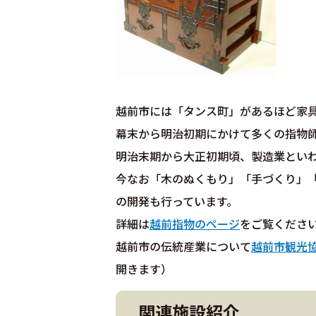
越前市には「タンス町」があるほど家
幕末から明治初期にかけて多くの指物
明治末期から大正初期頃、製造業とい
今なお「木のぬくもり」「手づくり」
の開発も行っています。
詳細は
越前指物のページ
をご覧くださ
越前市の伝統産業について
越前市観光
開きます）
関連施設紹介