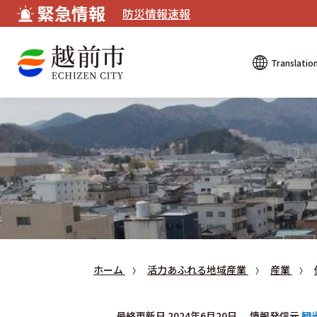
緊急情報
防災情報速報
Translatio
ホーム
活力あふれる地域産業
産業
最終更新日 2024年6月20日
情報発信元
観