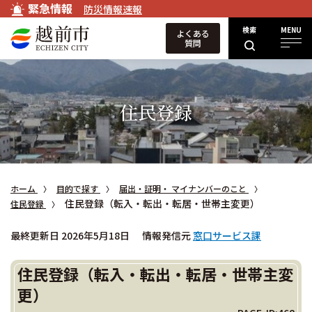
緊急情報
防災情報速報
検索
MENU
よくある
質問
住民登録
ホーム
目的で探す
届出・証明・ マイナンバーのこと
住民登録（転入・転出・転居・世帯主変更）
住民登録
最終更新日 2026年5月18日
情報発信元
窓口サービス課
住民登録（転入・転出・転居・世帯主変
更）