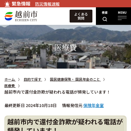
緊急情報
防災情報速報
検索
MENU
よくある
質問
医療費
ホーム
目的で探す
国民健康保険・ 国民年金のこと
医療費
越前市内で還付金詐欺が疑われる電話が頻発しています！
最終更新日 2024年10月18日
情報発信元
保険年金室
越前市内で還付金詐欺が疑われる電話が
頻発しています！