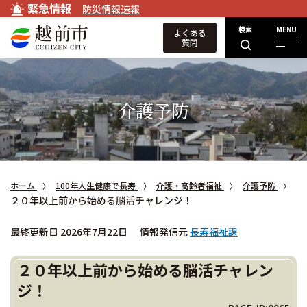
緊急情報
防災情報速報
検索
MENU
よくある
質問
介護予防
ホーム
100年人生健康で長寿
介護・高齢者福祉
介護予防
２０年以上前から始める脳活チャレンジ！
最終更新日 2026年7月22日
情報発信元
長寿福祉課
２０年以上前から始める脳活チャレン
ジ！