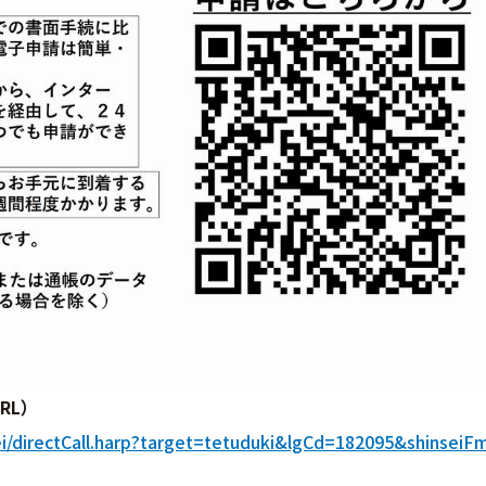
RL）
nsei/directCall.harp?target=tetuduki&lgCd=182095&shinseiF