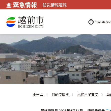
緊急情報
防災情報速報
Translatio
ホーム
目的で探す
出産・子育て
助
最終更新日 2025年4月14日
情報発信元
こ