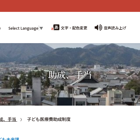
n
文字・配色変更
音声読み上げ
Select Language
▼
助成、手当
成、手当
子ども医療費助成制度
ども未来課