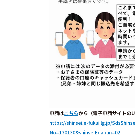
申請は
こちら
から（電子申請サイトのU
https://shinsei.e-fukui.lg.jp/SdsShi
No=130130&shinseiEdaban=02