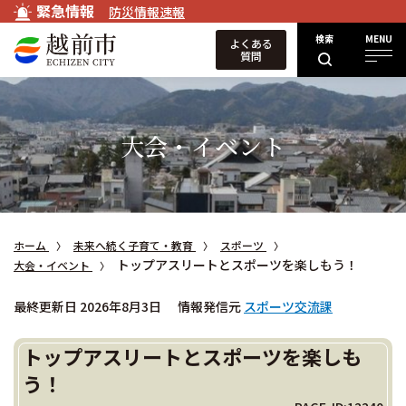
緊急情報
防災情報速報
検索
MENU
よくある
質問
大会・イベント
ホーム
未来へ続く子育て・教育
スポーツ
トップアスリートとスポーツを楽しもう！
大会・イベント
最終更新日 2026年8月3日
情報発信元
スポーツ交流課
トップアスリートとスポーツを楽しも
う！