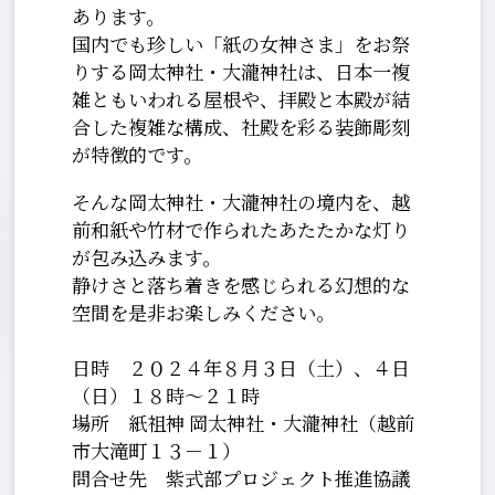
あります。
国内でも珍しい「紙の女神さま」をお祭
りする岡太神社・大瀧神社は、日本一複
雑ともいわれる屋根や、拝殿と本殿が結
合した複雑な構成、社殿を彩る装飾彫刻
が特徴的です。
そんな岡太神社・大瀧神社の境内を、越
前和紙や竹材で作られたあたたかな灯り
が包み込みます。
静けさと落ち着きを感じられる幻想的な
空間を是非お楽しみください。
日時 ２０２４年８月３日（土）、４日
（日）１８時～２１時
場所 紙祖神 岡太神社・大瀧神社（越前
市大滝町１３－１）
問合せ先 紫式部プロジェクト推進協議